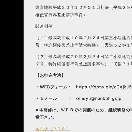
東京地裁平成３０年１２月２１日判決（平成２９
権侵害行為差止請求事件）
関連判例
（１）最高裁平成１０年２月２４日第三小法廷判
号：特許権侵害差止等請求時件）（民集５２巻１
（２）最高裁平成２９年３月２４日第二小法廷判
２号：特許権侵害行為差止請求事件）（民集７１
【お申込方法】
・
WEB
フォーム：
https://forms.gle/oQAjk
・Ｅメール
：
kensyu@nankoh.gr.jp
※本研修は、ＷＥＢでの開催のため、継続研修の
意下さい。
案内状（ＰＤＦ）