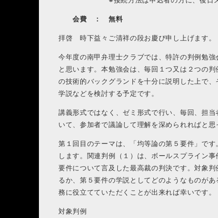
会費 ： 無料
拝啓 時下益々ご清祥の段お慶び申し上げます。
今年度の南甲弁理士クラブでは、特許の判例勉強
と思います。本勉強会は、毎回１つ又は２つの判
の技術的バックグランドを十分に説明した上で、
学説などを検討する予定です。
講義形式ではなく、ゼミ形式で行い、毎回、担当
いて、参加者で議論して理解を深められればと思
第１回目のテーマは、「均等論の第５要件」です
します。関連判例（１）は、ボールスプライン事
要件について言及した最高裁の判決です。対象判
るか、第５要件の学説としてどのようなものがあ
務に役立てていただくことが出来れば幸いです。
対象判例