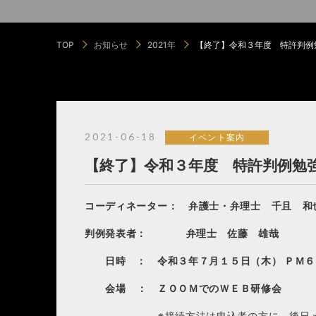
TOP
お知らせ
2021年
【終了】令和３年度 特許判例
2021-06-18
イベント案内
【終了】令和３年度 特許判例勉強
コーディネーター： 弁護士・弁理士 千且 和
判例発表者： 弁理士 佐藤 雄哉
日時 ： 令和３年
７
月
１５
日（
木
） ＰＭ
会場 ： ＺＯＯＭでのＷＥＢ研修会
※接続方法は申込者の方に、後日メール