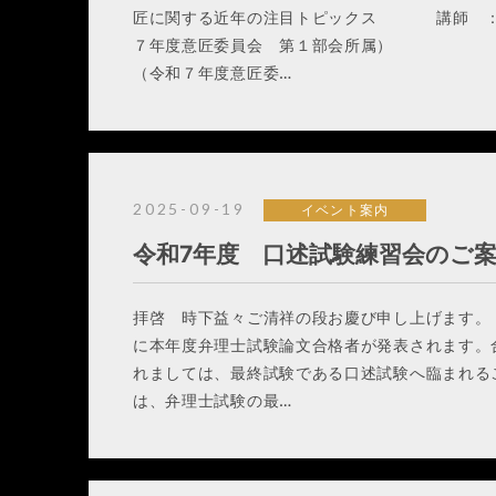
匠に関する近年の注目トピックス 講師 ：
７年度意匠委員会 第１部会所属）
（令和７年度意匠委…
2025-09-19
イベント案内
令和7年度 口述試験練習会のご
拝啓 時下益々ご清祥の段お慶び申し上げます。 
に本年度弁理士試験論文合格者が発表されます。
れましては、最終試験である口述試験へ臨まれる
は、弁理士試験の最…