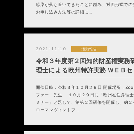
感染が落ち着いてきたことに鑑み、対面形式での
お申し込み方法等の詳細に…
2021-11-10
活動報告
令和３年度第２回知的財産権実務
理士による欧州特許実務 ＷＥＢ
開催日時：令和３年１０月２９日 開催場所：Zo
ファー 先生 １０月２９日に「欧州在住弁理士
ミナー」と題して、第第２回研修を開催し、約２
ローマンヴィントフ…