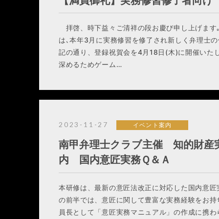
【満員御礼】実務修習修了者向け
拝啓、時下益々ご清祥の段お慶び申し上げます
は､本年3月に実務修習を修了され新しく弁理士
記の通り、登録祝賀会を4月18日(木)に開催い
深めるためゲーム…
2023-11-27
イベント案内
南甲弁理士クラブ主催 知的財産
内 国内意匠実務Ｑ＆Ａ
本研修は、最新の意匠法改正に対応した国内意匠
の前半では、意匠に関して豊富な実務経験をお持
員長として「意匠実務マニュアル」の作成に携わ