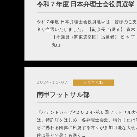
令和７年度 日本弁理士会役員選挙
令和７年度 日本弁理士会役員選挙は、皆様のご
者が当選いたしました。 【副会長 当選者】 青木 
【常議員（関東選挙区）当選者】 松本 了一（
丸山 …
2024-10-07
クラブ活動
南甲フットサル部
『パテントカップ®２０２４-第６回フットサル大
は、特許庁をはじめ、各弁理士会派、特許または
財に携わる団体に所属する方々が参加可能な大会
候は曇りで暑くも寒く…