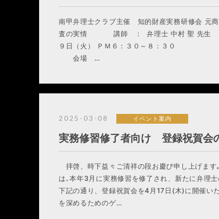
南甲弁理士クラブ主催 知的財産実務研修会 元
査の実情 講師 ： 弁理士 中村 聖 先生
９日（火） ＰＭ６：３０～８：３０ 
会場 …
2025-03-08
イベント案内
実務修習修了者向け 登録祝賀会
拝啓、時下益々ご清祥の段お慶び申し上げます
は､本年3月に実務修習を修了され、新たに弁理
下記の通り、登録祝賀会を4月17日(木)に開催
を深めるためのゲ…