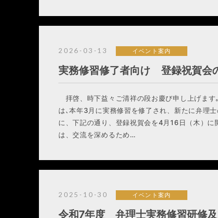
2026-03-13
イベント案内
実務修習修了者向け 登録祝賀会
拝啓、時下益々ご清祥の段お慶び申し上げます
は､本年3月に実務修習を修了され、新たに弁理
に、下記の通り、登録祝賀会を4月16日（木）
は、交流を深めるため…
2025-10-30
イベント案内
令和7年度 弁理士実務修習研修