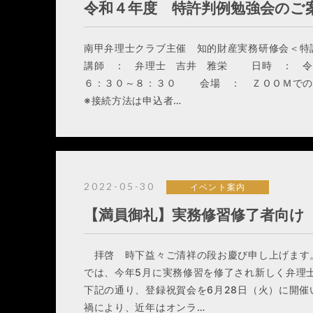
令和４年度 特許判例勉強会のご
南甲弁理士クラブ主催 知的財産実務研
講師 ： 弁理士 吉井 雅栄 日時 ： 令
６：３０～８：３０ 会場 ： Ｚ
※接続方法は申込者…
2022-05-30
イベント案内
【満員御礼】実務修習修了者向け
拝啓 時下益々ご清祥の段お慶び申し上げます
では、今年5月に実務修習を修了され新しく弁理
下記の通り、登録祝賀会を6月28日（火）に開
禍により、近年はオンラ…