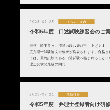
2023-09-25
イベント案内
令和5年度 口述試験練習会のご
拝啓 時下益々ご清祥の段お慶び申し上げます。 
度弁理士試験論文合格者が発表されます。合格さ
ては、最終試験である口述試験へ臨まれることに
理士試験の最後の関門…
2023-09-21
活動報告
令和5年度 弁理士登録者向け研