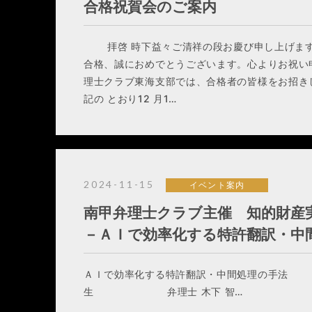
合格祝賀会のご案内
拝啓 時下益々ご清祥の段お慶び申し上げます
合格、誠におめでとうございます。心よりお祝い
理士クラブ東海支部では、合格者の皆様をお招き
記の とおり12 月1…
2024-11-15
イベント案内
南甲弁理士クラブ主催 知的財産
－ＡＩで効率化する特許翻訳・中
ＡＩで効率化する特許翻訳・中間処理の手法 講
生 弁理士 木下 智…