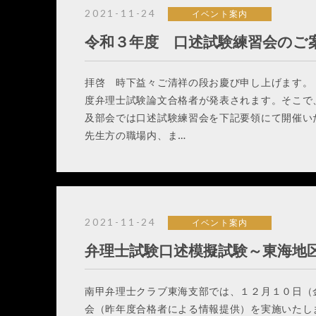
2021-11-24
イベント案内
令和３年度 口述試験練習会のご
拝啓 時下益々ご清祥の段お慶び申し上げます。 
度弁理士試験論文合格者が発表されます。そこで
及部会では口述試験練習会を下記要領にて開催い
先生方の職場内、ま…
2021-11-24
イベント案内
弁理士試験口述模擬試験～東海地
南甲弁理士クラブ東海支部では、１２月１０日（
会（昨年度合格者による情報提供）を実施いたし