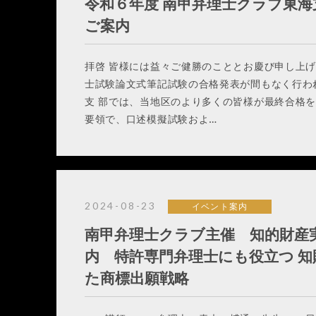
令和６年度 南甲弁理士クラブ東海
ご案内
拝啓 皆様には益々ご健勝のこととお慶び申し上
士試験論文式筆記試験の合格発表が間もなく行わ
支 部では、当地区のより多くの皆様が最終合格
要領で、口述模擬試験およ…
2024-08-23
イベント案内
南甲弁理士クラブ主催 知的財産
内 特許専門弁理士にも役立つ 
た商標出願戦略