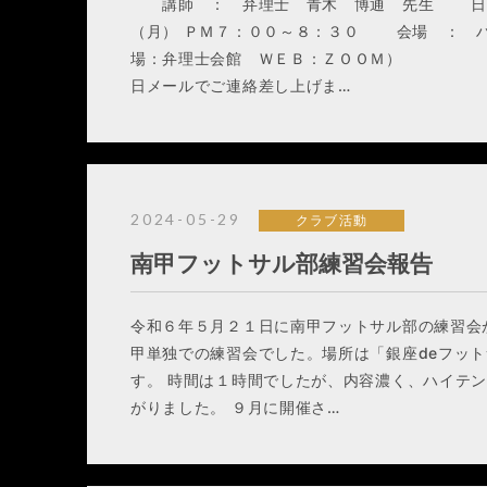
講師 ： 弁理士 青木 博通 先生 日時
（月） ＰＭ７：００～８：３０ 会場 ： 
場：弁理士会館 ＷＥＢ：ＺＯＯＭ） 
日メールでご連絡差し上げま…
2024-05-29
クラブ活動
南甲フットサル部練習会報告
令和６年５月２１日に南甲フットサル部の練習会
甲単独での練習会でした。場所は「銀座deフッ
す。 時間は１時間でしたが、内容濃く、ハイテ
がりました。 ９月に開催さ…