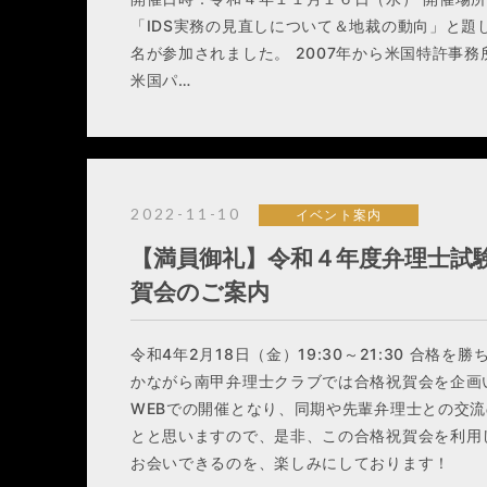
「IDS実務の見直しについて＆地裁の動向」と題
名が参加されました。 2007年から米国特許事務
米国パ…
2022-11-10
イベント案内
【満員御礼】令和４年度弁理士試
賀会のご案内
令和4年2月18日（金）19:30～21:30 合格
かながら南甲弁理士クラブでは合格祝賀会を企画
WEBでの開催となり、同期や先輩弁理士との交
とと思いますので、是非、この合格祝賀会を利用
お会いできるのを、楽しみにしております！