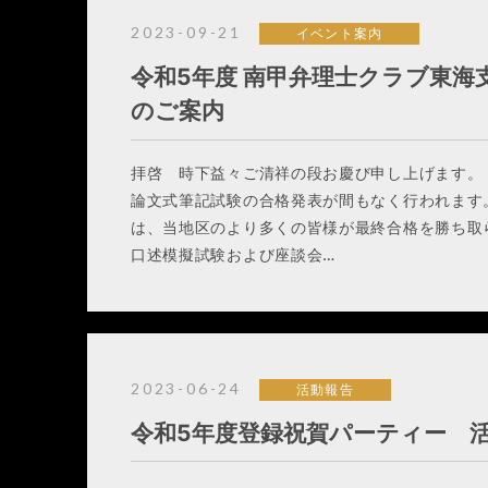
2023-09-21
イベント案内
令和5年度 南甲弁理士クラブ東海
のご案内
拝啓 時下益々ご清祥の段お慶び申し上げます。
論文式筆記試験の合格発表が間もなく行われます
は、当地区のより多くの皆様が最終合格を勝ち取
口述模擬試験および座談会…
2023-06-24
活動報告
令和5年度登録祝賀パーティー 