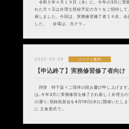
令和５年４月１９日（水）に、今年の3月に実務
れた方々又は弁理士登録予定の方々をご招待して
催しました。今回は、実務修習修了者２６名、会
した。 会場は、当クラ…
2023-03-24
イベント案内
【申込終了】実務修習修了者向け
拝啓 時下益々ご清祥の段お慶び申し上げます
は､今年3月に実務修習を修了され新しく弁理士の
の通り､登録祝賀会を4月19日(水)に開催いたし
に 立食形式で…