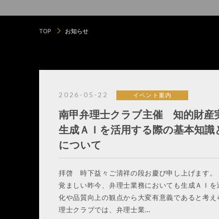
TOP
お知らせ
2026-05-22
イベント案内
南甲弁理士クラブ主催 知的財産
生成ＡＩを活用する際の基本知識
について
拝啓 時下益々ご清祥の段お慶び申し上げます。
覚ましい昨今、弁理士業務においても生成ＡＩを
化や品質向上の観点から大変有意義であると考え
理士クラブでは、弁理士業…