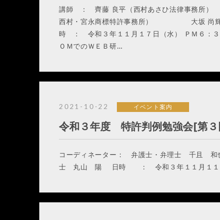
講師 ： 齊藤 良平（西村あさひ法律事務
西村・宮永商標特許事務所） 大坂 尚輝（
時 ： 令和３年１１月１７日（水） ＰＭ６：３
ＯＭでのＷＥＢ研…
2021-10-22
イベント案内
令和３年度 特許判例勉強会[第３
コーディネーター： 弁護士・弁理士 千且
士 丸山 陽 日時 ： 令和３年１１月１１