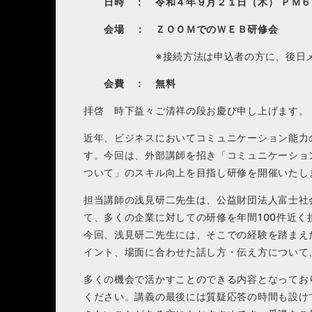
日時 ： 令和４年９月２１日（木） ＰＭ６
会場 ： ＺＯＯＭでのＷＥＢ研修会
※接続方法は申込者の方に、後日メール
会費 ： 無料
拝啓 時下益々ご清祥の段お慶び申し上げます。
近年、ビジネスにおいてコミュニケーション能力
す。今回は、外部講師を招き「コミュニケーショ
ついて」のスキル向上を目指し研修を開催いたし
担当講師の浅見研二先生は、公益財団法人富士社
て、多くの企業に対しての研修を年間100件近く
今回、浅見研二先生には、そこでの経験を踏まえ
イント、場面に合わせた話し方・伝え方について
多くの機会で活かすことのできる内容となってお
ください。講義の最後には質疑応答の時間も設け