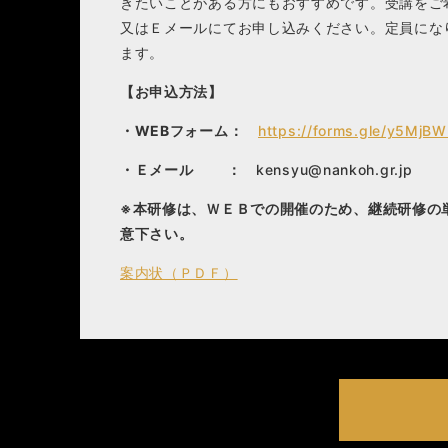
きたいことがある方にもおすすめです。受講をご
又はＥメールにてお申し込みください。定員にな
ます。
【お申込方法】
・WEBフォーム：
https://forms.gle/y5MjB
・Ｅメール ：
kensyu@nankoh.gr.jp
※本研修は、ＷＥＢでの開催のため、継続研修の
意下さい。
案内状（ＰＤＦ）