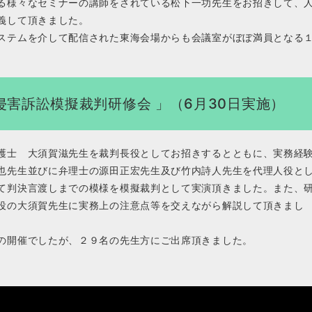
る様々なセミナーの講師をされている松下一功先生をお招きして、
講義して頂きました。
ステムを介して配信された東海会場からも会議室がぼぼ満員となる
。
侵害訴訟模擬裁判研修会 」（6月30日実施）
護士 大須賀滋先生を裁判長役としてお招きするとともに、実務経
也先生並びに弁理士の源田正宏先生及び竹内詩人先生を代理人役と
て判決言渡しまでの模様を模擬裁判として実演頂きました。また、
役の大須賀先生に実務上の注意点等を交えながら解説して頂きまし
の開催でしたが、２９名の先生方にご出席頂きました。