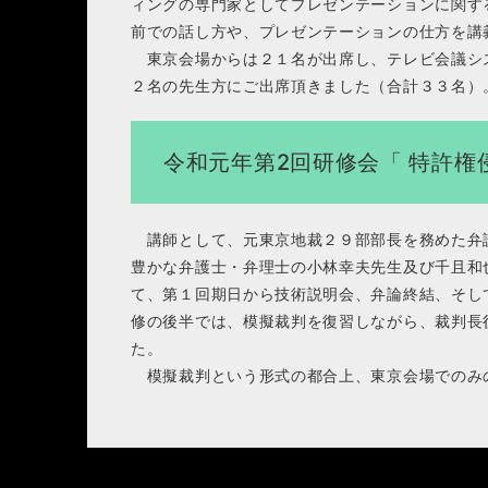
ィングの専門家としてプレゼンテーションに関す
前での話し方や、プレゼンテーションの仕方を
東京会場からは２１名が出席し、テレビ会議シ
２名の先生方にご出席頂きました（合計３３名）
令和元年第2回研修会「 特許権
講師として、元東京地裁２９部部長を務めた弁
豊かな弁護士・弁理士の小林幸夫先生及び千且和
て、第１回期日から技術説明会、弁論終結、そし
修の後半では、模擬裁判を復習しながら、裁判長
た。
模擬裁判という形式の都合上、東京会場でのみ