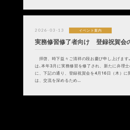
2026-03-13
イベント案内
実務修習修了者向け 登録祝賀会
拝啓、時下益々ご清祥の段お慶び申し上げます
は､本年3月に実務修習を修了され、新たに弁理
に、下記の通り、登録祝賀会を4月16日（木）
は、交流を深めるため…