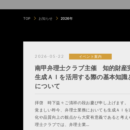
TOP
お知らせ
2026年
2026-05-22
イベント案内
南甲弁理士クラブ主催 知的財産
生成ＡＩを活用する際の基本知識
について
拝啓 時下益々ご清祥の段お慶び申し上げます。
覚ましい昨今、弁理士業務においても生成ＡＩを
化や品質向上の観点から大変有意義であると考え
理士クラブでは、弁理士業…