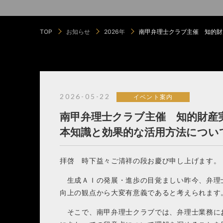
TOP
お知らせ
2026年
南甲弁理士クラブ主催 知的財
2026-05-22
イベント案内
南甲弁理士クラブ主催 知的財産
本知識と効果的な活用方法につい
拝啓 時下益々ご清祥の段お慶び申し上げます。
生成ＡＩの発展・進歩の目覚ましい昨今、弁理
向上の観点から大変有意義であると考えられます
そこで、南甲弁理士クラブでは、弁理士業務に