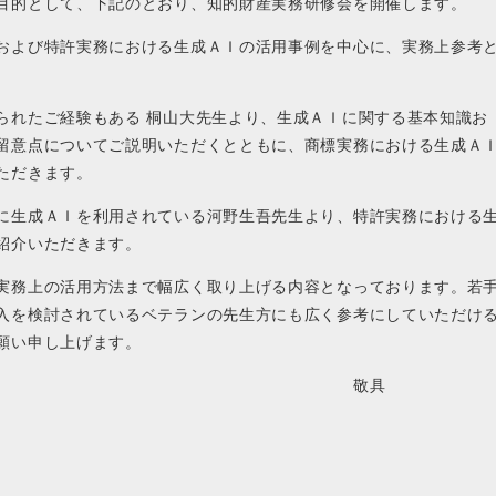
目的として、下記のとおり、知的財産実務研修会を開催します。
および特許実務における生成ＡＩの活用事例を中心に、実務上参考
れたご経験もある 桐山大先生より、生成ＡＩに関する基本知識お
留意点についてご説明いただくとともに、商標実務における生成Ａ
ただきます。
に生成ＡＩを利用されている河野生吾先生より、特許実務における
紹介いただきます。
実務上の活用方法まで幅広く取り上げる内容となっております。若
入を検討されているベテランの先生方にも広く参考にしていただけ
願い申し上げます。
敬具