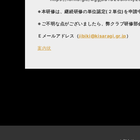
※本研修は、継続研修の単位認定(２単位)を申請
※ご不明な点がございましたら、弊クラブ研修部
Ｅメールアドレス（
jibiki@kisaragi.gr.jp
）
案内状