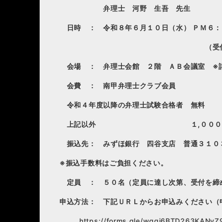
弁理士 河野 生吾 先生
日時 ： 令和８年６月１０日（水） ＰＭ６：
（受付：ＰＭ６：
会場 ： 弁理士会館 ２階 ＡＢ会議室 ※
会費 ： 南甲弁理士クラブ会員 
令和４年度以降の弁理士試験合格者 無料
上記以外 １,０００
振込先： みずほ銀行 四谷支店 普通３１０
※
振込手数料はご負担ください。
定員 ： ５０名（定員に達し次第、受付を締
申込方法： 下記ＵＲＬからお申込みください（
https://forms.gle/wggj6BTD263KANyZ